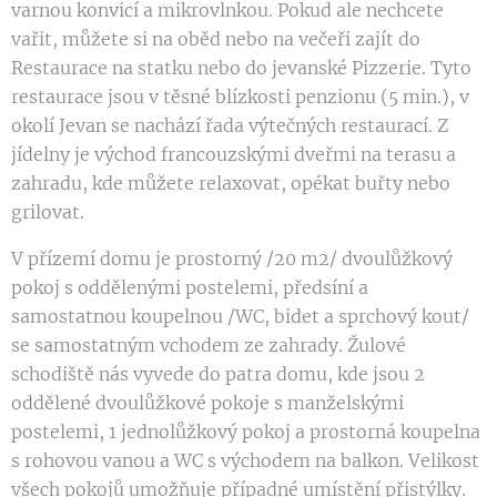
varnou konvicí a mikrovlnkou. Pokud ale nechcete
vařit, můžete si na oběd nebo na večeři zajít do
Restaurace na statku nebo do jevanské Pizzerie. Tyto
restaurace jsou v těsné blízkosti penzionu (5 min.), v
okolí Jevan se nachází řada výtečných restaurací. Z
jídelny je východ francouzskými dveřmi na terasu a
zahradu, kde můžete relaxovat, opékat buřty nebo
grilovat.
V přízemí domu je prostorný /20 m2/ dvoulůžkový
pokoj s oddělenými postelemi, předsíní a
samostatnou koupelnou /WC, bidet a sprchový kout/
se samostatným vchodem ze zahrady. Žulové
schodiště nás vyvede do patra domu, kde jsou 2
oddělené dvoulůžkové pokoje s manželskými
postelemi, 1 jednolůžkový pokoj a prostorná koupelna
s rohovou vanou a WC s východem na balkon. Velikost
všech pokojů umožňuje případné umístění přistýlky.